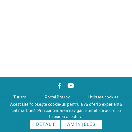
Turism
Portal Braşov
Utilizare cookies
Acest site folosește cookie-uri pentru a vă oferi o experiență
Politică de confidenţialitate
cât mai bună. Prin continuarea navigării sunteți de acord cu
folosirea acestora.
Copyrights © 2026 All Rights Reserved. Powered by
WDS
&
Expert-
DETALII
AM ÎNȚELES
Online