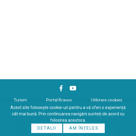
Turism
Portal Braşov
Utilizare cookies
Acest site folosește cookie-uri pentru a vă oferi o experiență
Politică de confidenţialitate
cât mai bună. Prin continuarea navigării sunteți de acord cu
folosirea acestora.
Copyrights © 2026 All Rights Reserved. Powered by
WDS
&
Expert-
DETALII
AM ÎNȚELES
Online