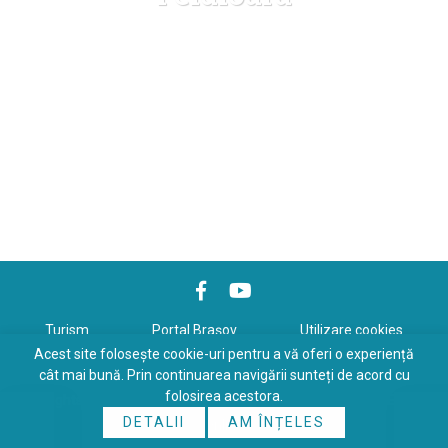
Turism
Portal Braşov
Utilizare cookies
Acest site folosește cookie-uri pentru a vă oferi o experiență
Politică de confidenţialitate
cât mai bună. Prin continuarea navigării sunteți de acord cu
folosirea acestora.
Copyrights © 2026 All Rights Reserved. Powered by
WDS
&
Expert-
DETALII
AM ÎNȚELES
Online