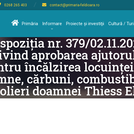
0268 265 403
contact@primaria-feldioara.ro
Primăria
Informare
Proiecte şi investiţii
Cultură / Tu
spoziția nr. 379/02.11.2
ivind aprobarea ajutoru
ntru încălzirea locuinței
mne, cărbuni, combustib
rolieri doamnei Thiess E