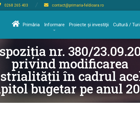
0268 265 403
contact@primaria-feldioara.ro
Primăria
Informare
Proiecte şi investiţii
Cultură / Tu
spoziția nr. 380/23.09.2
privind modificarea
strialității în cadrul ace
pitol bugetar pe anul 2