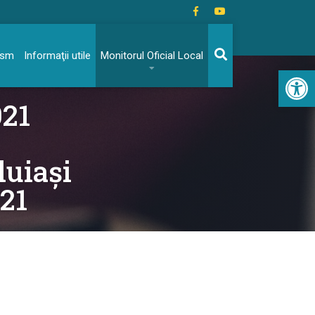
rism
Informaţii utile
Monitorul Oficial Local
Acc
021
luiași
021