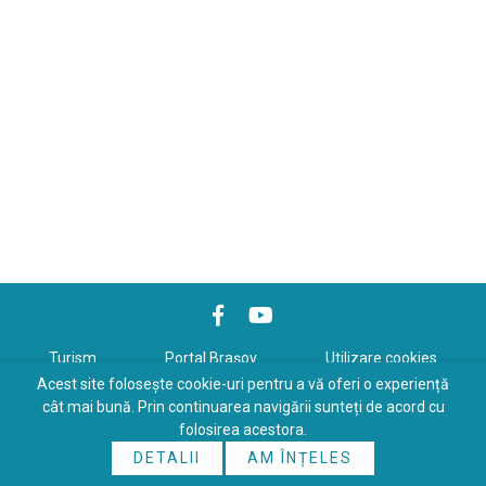
Turism
Portal Braşov
Utilizare cookies
Acest site folosește cookie-uri pentru a vă oferi o experiență
Politică de confidenţialitate
cât mai bună. Prin continuarea navigării sunteți de acord cu
folosirea acestora.
Copyrights © 2026 All Rights Reserved. Powered by
WDS
&
Expert-
DETALII
AM ÎNȚELES
Online