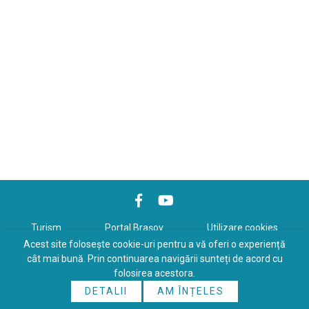
Turism
Portal Braşov
Utilizare cookies
Acest site folosește cookie-uri pentru a vă oferi o experiență
Politică de confidenţialitate
cât mai bună. Prin continuarea navigării sunteți de acord cu
folosirea acestora.
Copyrights © 2026 All Rights Reserved. Powered by
WDS
&
Expert-
DETALII
AM ÎNȚELES
Online