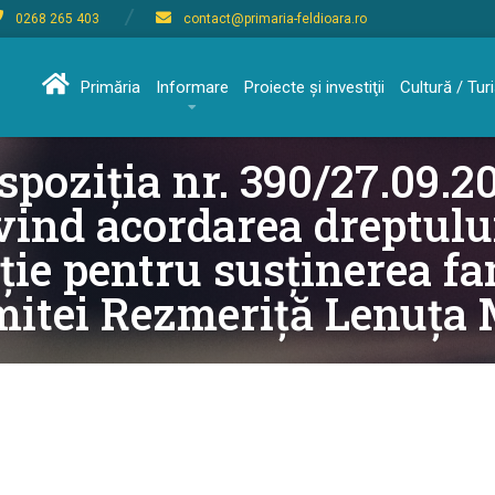
0268 265 403
contact@primaria-feldioara.ro
Primăria
Informare
Proiecte şi investiţii
Cultură / Tu
spoziția nr. 390/27.09.2
vind acordarea dreptulu
ție pentru susținerea fa
mitei Rezmeriță Lenuța 