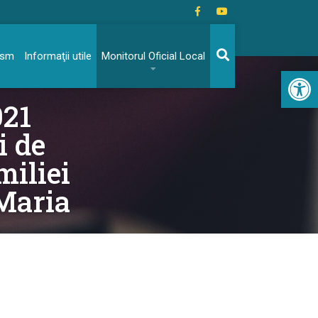
rism
Informaţii utile
Monitorul Oficial Local
Acc
021
i de
miliei
Maria