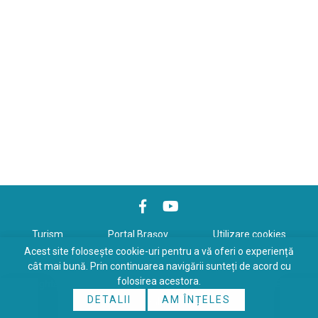
Turism
Portal Braşov
Utilizare cookies
Acest site folosește cookie-uri pentru a vă oferi o experiență
Politică de confidenţialitate
cât mai bună. Prin continuarea navigării sunteți de acord cu
folosirea acestora.
Copyrights © 2026 All Rights Reserved. Powered by
WDS
&
Expert-
DETALII
AM ÎNȚELES
Online