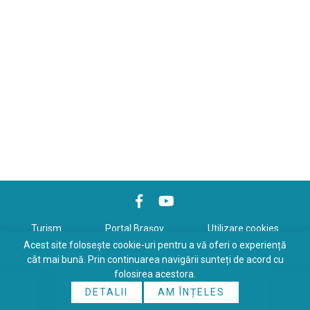
Turism
Portal Braşov
Utilizare cookies
Acest site folosește cookie-uri pentru a vă oferi o experiență
Politică de confidenţialitate
cât mai bună. Prin continuarea navigării sunteți de acord cu
folosirea acestora.
Copyrights © 2026 All Rights Reserved. Powered by
WDS
&
Expert-
DETALII
AM ÎNȚELES
Online