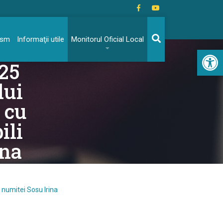
rism
Informaţii utile
Monitorul Oficial Local
Acc
025
lui
 cu
ili
ina
i numitei Sosu Irina