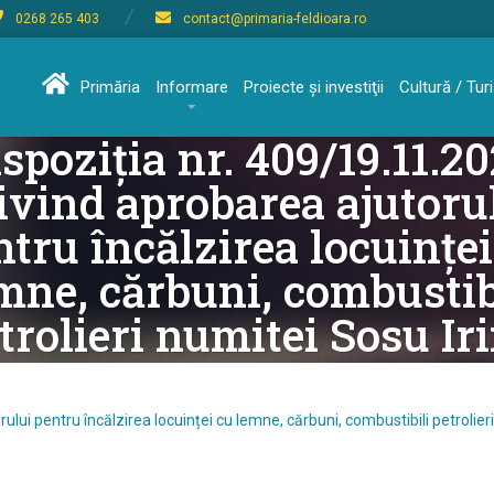
0268 265 403
contact@primaria-feldioara.ro
Primăria
Informare
Proiecte şi investiţii
Cultură / Tu
spoziția nr. 409/19.11.2
ivind aprobarea ajutoru
ntru încălzirea locuinței
mne, cărbuni, combustib
trolieri numitei Sosu Ir
ului pentru încălzirea locuinței cu lemne, cărbuni, combustibili petrolier