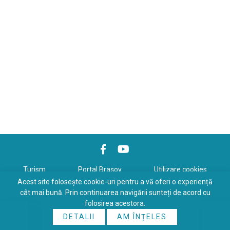
Turism
Portal Braşov
Utilizare cookies
Acest site folosește cookie-uri pentru a vă oferi o experiență
Politică de confidenţialitate
cât mai bună. Prin continuarea navigării sunteți de acord cu
folosirea acestora.
Copyrights © 2026 All Rights Reserved. Powered by
WDS
&
Expert-
DETALII
AM ÎNȚELES
Online