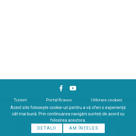
Turism
Portal Braşov
Utilizare cookies
Acest site folosește cookie-uri pentru a vă oferi o experiență
Politică de confidenţialitate
cât mai bună. Prin continuarea navigării sunteți de acord cu
folosirea acestora.
Copyrights © 2026 All Rights Reserved. Powered by
WDS
&
Expert-
DETALII
AM ÎNȚELES
Online