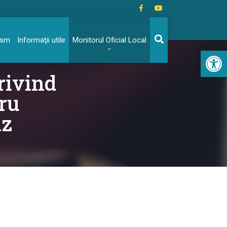
rism
Informaţii utile
Monitorul Oficial Local
Acc
privind
ru
az