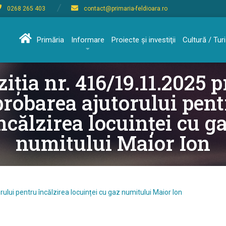
0268 265 403
contact@primaria-feldioara.ro
Primăria
Informare
Proiecte şi investiţii
Cultură / Tu
iția nr. 416/19.11.2025 
probarea ajutorului pent
ncălzirea locuinței cu g
numitului Maior Ion
ului pentru încălzirea locuinței cu gaz numitului Maior Ion