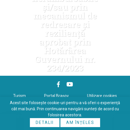
și/sau prin
mecanismul de
redresare și
reziliență
aprobat prin
Hotărârea
Guvernului nr.
234/2023
Turism
Portal Braşov
Utilizare cookies
Acest site folosește cookie-uri pentru a vă oferi o experiență
Politică de confidenţialitate
cât mai bună. Prin continuarea navigării sunteți de acord cu
folosirea acestora.
Copyrights © 2026 All Rights Reserved. Powered by
WDS
&
Expert-
DETALII
AM ÎNȚELES
Online