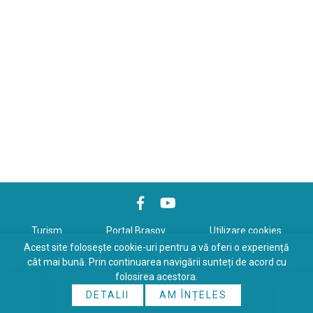
Turism
Portal Braşov
Utilizare cookies
Acest site folosește cookie-uri pentru a vă oferi o experiență
Politică de confidenţialitate
cât mai bună. Prin continuarea navigării sunteți de acord cu
folosirea acestora.
Copyrights © 2026 All Rights Reserved. Powered by
WDS
&
Expert-
DETALII
AM ÎNȚELES
Online