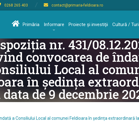
0268 265 403
contact@primaria-feldioara.ro
Primăria
Informare
Proiecte şi investiţii
Cultură / Tu
spoziția nr. 431/08.12.2
vind convocarea de înda
nsiliului Local al comu
oara în ședința extraor
a data de 9 decembrie 20
ndată a Consiliului Local al comunei Feldioara în ședința extraordinară