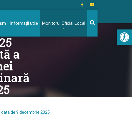
rism
Informaţii utile
Monitorul Oficial Local
Acc
025
tă a
nei
dinară
25
 la data de 9 decembrie 2025