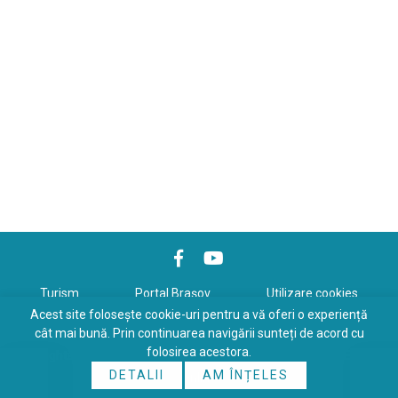
Turism
Portal Braşov
Utilizare cookies
Acest site folosește cookie-uri pentru a vă oferi o experiență
Politică de confidenţialitate
cât mai bună. Prin continuarea navigării sunteți de acord cu
folosirea acestora.
Copyrights © 2026 All Rights Reserved. Powered by
WDS
&
Expert-
DETALII
AM ÎNȚELES
Online