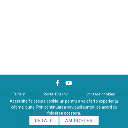
Turism
Portal Braşov
Utilizare cookies
Acest site folosește cookie-uri pentru a vă oferi o experiență
Politică de confidenţialitate
cât mai bună. Prin continuarea navigării sunteți de acord cu
folosirea acestora.
Copyrights © 2026 All Rights Reserved. Powered by
WDS
&
Expert-
DETALII
AM ÎNȚELES
Online