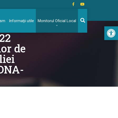
rism
Informaţii utile
Monitorul Oficial Local
Acc
022
or de
liei
ONA-