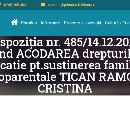
0268 265 403
contact@primaria-feldioara.ro
Primăria
Informare
Proiecte şi investiţii
Cultură / Tu
spoziţia nr. 485/14.12.2
ind ACODAREA drepturil
catie pt.sustinerea fami
oparentale TICAN RAM
CRISTINA