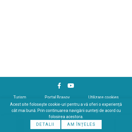
Turism
Portal Braşov
Utilizare cookies
Acest site folosește cookie-uri pentru a vă oferi o experiență
Politică de confidenţialitate
cât mai bună. Prin continuarea navigării sunteți de acord cu
folosirea acestora.
Copyrights © 2026 All Rights Reserved. Powered by
WDS
&
Expert-
DETALII
AM ÎNȚELES
Online