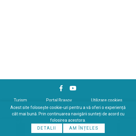
Turism
Portal Braşov
Utilizare cookies
Acest site folosește cookie-uri pentru a vă oferi o experiență
Politică de confidenţialitate
cât mai bună. Prin continuarea navigării sunteți de acord cu
folosirea acestora.
Copyrights © 2026 All Rights Reserved. Powered by
WDS
&
Expert-
DETALII
AM ÎNȚELES
Online