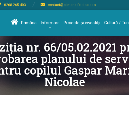
0268 265 403
contact@primaria-feldioara.ro
Primăria
Informare
Proiecte şi investiţii
Cultură / Tu
ziția nr. 66/05.02.2021 p
obarea planului de serv
ntru copilul Gaspar Mar
Nicolae