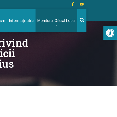
rism
Informaţii utile
Monitorul Oficial Local
Acc
rivind
icii
ius