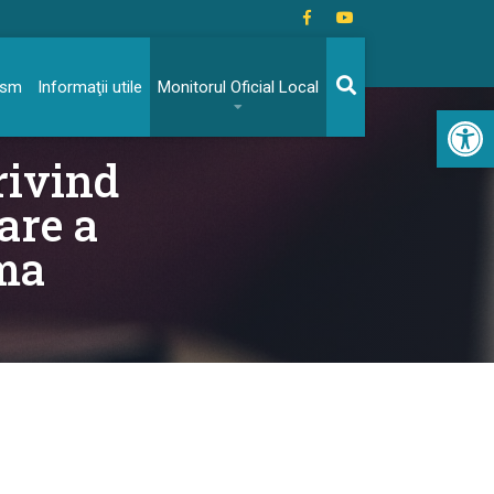
rism
Informaţii utile
Monitorul Oficial Local
Acc
rivind
are a
ima