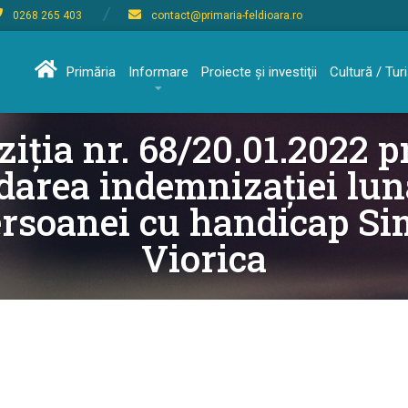
0268 265 403
contact@primaria-feldioara.ro
Primăria
Informare
Proiecte şi investiţii
Cultură / Tu
ziția nr. 68/20.01.2022 p
darea indemnizației lun
rsoanei cu handicap S
Viorica