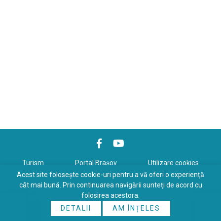
Turism
Portal Braşov
Utilizare cookies
Acest site folosește cookie-uri pentru a vă oferi o experiență
Politică de confidenţialitate
cât mai bună. Prin continuarea navigării sunteți de acord cu
folosirea acestora.
Copyrights © 2026 All Rights Reserved. Powered by
WDS
&
Expert-
DETALII
AM ÎNȚELES
Online