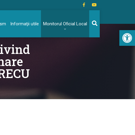
rism
Informaţii utile
Monitorul Oficial Local
Acc
rivind
nare
GRECU