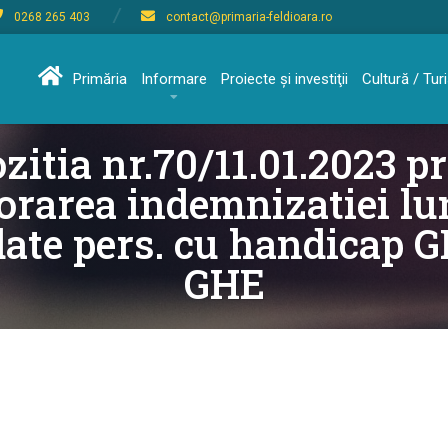
0268 265 403
contact@primaria-feldioara.ro
Primăria
Informare
Proiecte şi investiţii
Cultură / Tu
zitia nr.70/11.01.2023 p
orarea indemnizatiei lu
date pers. cu handicap 
GHE