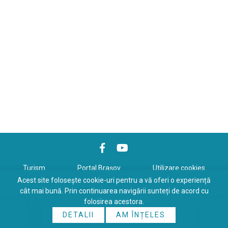
Turism
Portal Braşov
Utilizare cookies
Acest site folosește cookie-uri pentru a vă oferi o experiență
Politică de confidenţialitate
cât mai bună. Prin continuarea navigării sunteți de acord cu
folosirea acestora.
Copyrights © 2026 All Rights Reserved. Powered by
WDS
&
Expert-
DETALII
AM ÎNȚELES
Online