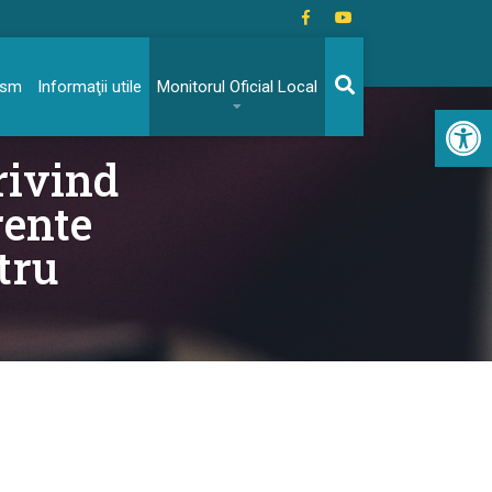
rism
Informaţii utile
Monitorul Oficial Local
Acc
rivind
rente
tru