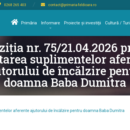
0268 265 403
contact@primaria-feldioara.ro
Primăria
Informare
Proiecte şi investiţii
Cultură / Tu
ziția nr. 75/21.04.2026 p
tarea suplimentelor afe
utorului de încălzire pen
doamna Baba Dumitra
mentelor aferente ajutorului de încălzire pentru doamna Baba Dumitra