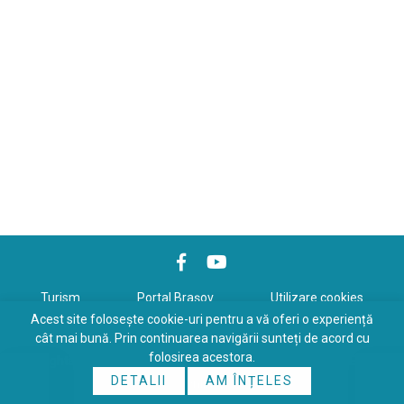
Turism
Portal Braşov
Utilizare cookies
Acest site folosește cookie-uri pentru a vă oferi o experiență
Politică de confidenţialitate
cât mai bună. Prin continuarea navigării sunteți de acord cu
folosirea acestora.
Copyrights © 2026 All Rights Reserved. Powered by
WDS
&
Expert-
DETALII
AM ÎNȚELES
Online