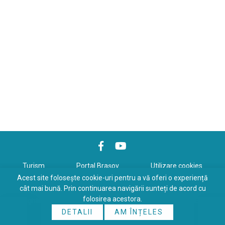
Turism
Portal Braşov
Utilizare cookies
Acest site folosește cookie-uri pentru a vă oferi o experiență
Politică de confidenţialitate
cât mai bună. Prin continuarea navigării sunteți de acord cu
folosirea acestora.
Copyrights © 2026 All Rights Reserved. Powered by
WDS
&
Expert-
DETALII
AM ÎNȚELES
Online