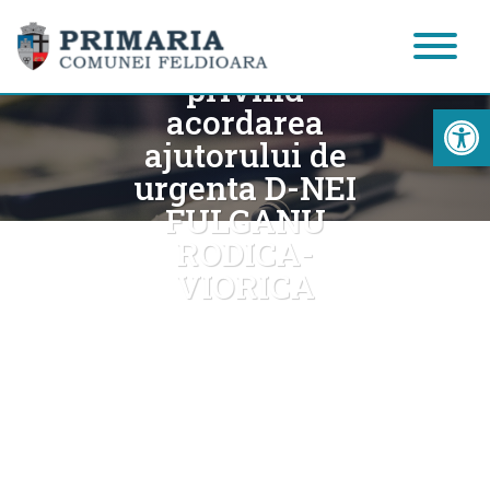
Dispozitia
nr.87/20.01.2023
privind
Acc
acordarea
ajutorului de
urgenta D-NEI
FULGANU
RODICA-
VIORICA