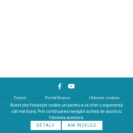
Turism
Portal Braşov
Utilizare cookies
Acest site folosește cookie-uri pentru a vă oferi o experiență
Politică de confidenţialitate
cât mai bună. Prin continuarea navigării sunteți de acord cu
folosirea acestora.
Copyrights © 2026 All Rights Reserved. Powered by
WDS
&
Expert-
DETALII
AM ÎNȚELES
Online