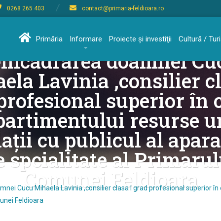
0268 265 403
contact@primaria-feldioara.ro
ziția nr. 93/13.05.2026 p
Primăria
Informare
Proiecte şi investiţii
Cultură / Tu
eîncadrarea doamnei Cu
ela Lavinia ,consilier cl
profesional superior în 
artimentului resurse 
lații cu publicul al apar
e spcialitate al Primarul
Comunei Feldioara
mnei Cucu Mihaela Lavinia ,consilier clasa I grad profesional superior î
munei Feldioara