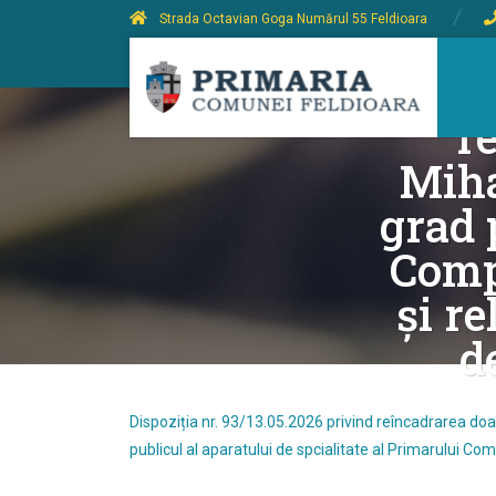
Strada Octavian Goga Numărul 55 Feldioara
Dispo
r
Miha
grad 
Comp
și re
d
Dispoziția nr. 93/13.05.2026 privind reîncadrarea doa
publicul al aparatului de spcialitate al Primarului Co