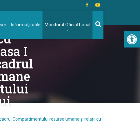
rivind
rism
Informaţii utile
Monitorul Oficial Local
Acc
cu
asa I
cadrul
umane
atului
ui
n cadrul Compartimentului resurse umane și relații cu