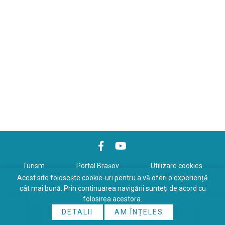
Turism
Portal Braşov
Utilizare cookies
Acest site folosește cookie-uri pentru a vă oferi o experiență
Politică de confidenţialitate
cât mai bună. Prin continuarea navigării sunteți de acord cu
folosirea acestora.
Copyrights © 2026 All Rights Reserved. Powered by
WDS
&
Expert-
DETALII
AM ÎNȚELES
Online