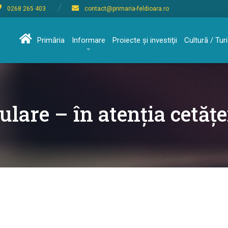
0268 265 403
contact@primaria-feldioara.ro
Primăria
Informare
Proiecte şi investiţii
Cultură / Tu
lare – în atenția cetățe