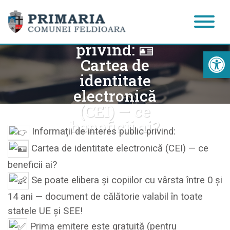
Informații de
interes public
privind: 🪪
Acc
Cartea de
identitate
electronică
(CEI) — ce
beneficii ai?
Informații de interes public privind:
Cartea de identitate electronică (CEI) — ce
beneficii ai?
Se poate elibera și copiilor cu vârsta între 0 și
14 ani — document de călătorie valabil în toate
statele UE și SEE!
Prima emitere este gratuită (pentru