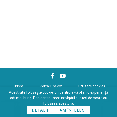
Turism
Portal Braşov
Utilizare cookies
Acest site folosește cookie-uri pentru a vă oferi o experiență
Politică de confidenţialitate
cât mai bună. Prin continuarea navigării sunteți de acord cu
folosirea acestora.
Copyrights © 2026 All Rights Reserved. Powered by
WDS
&
Expert-
DETALII
AM ÎNȚELES
Online