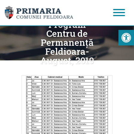
Program
Acc
Centru de
Permanenţă
Feldioara-
August, 2019