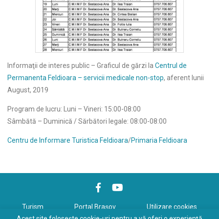
Informaţii de interes public – Graficul de gărzi la
Centrul de
Permanenta Feldioara – servicii medicale non-stop
, aferent lunii
August, 2019
Program de lucru: Luni – Vineri: 15:00-08:00
Sâmbătă – Duminică / Sărbători legale: 08:00-08:00
Centru de Informare Turistica Feldioara
/
Primaria Feldioara
Turism
Portal Braşov
Utilizare cookies
Acest site folosește cookie-uri pentru a vă oferi o experiență