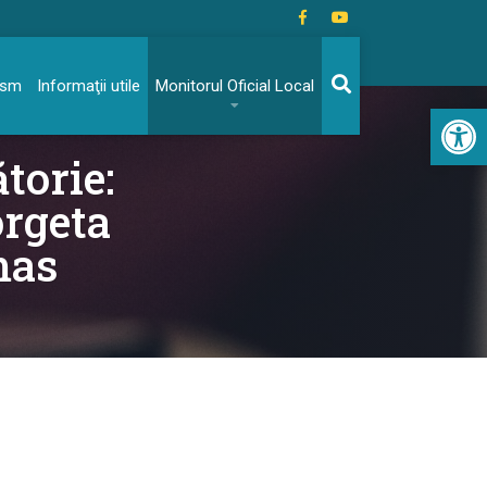
rism
Informaţii utile
Monitorul Oficial Local
Acc
torie:
orgeta
mas