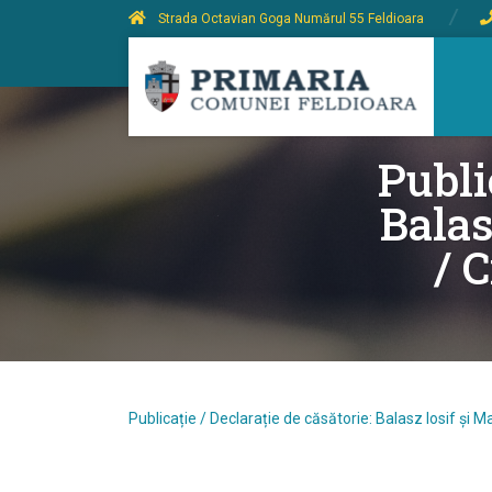
Strada Octavian Goga Numărul 55 Feldioara
Publi
Balas
/ 
Publicație / Declarație de căsătorie: Balasz Iosif ș