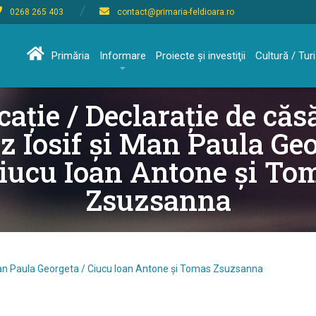
0268 265 403
contact@primaria-feldioara.ro
Primăria
Informare
Proiecte şi investiţii
Cultură / Tu
cație / Declarație de căsă
z Iosif și Man Paula Ge
Ciucu Ioan Antone și To
Zsuzsanna
i Man Paula Georgeta / Ciucu Ioan Antone și Tomas Zsuzsanna