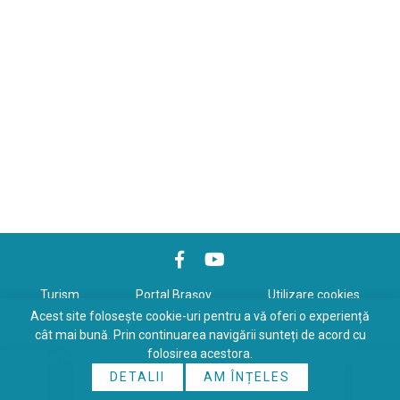
Turism
Portal Braşov
Utilizare cookies
Acest site folosește cookie-uri pentru a vă oferi o experiență
Politică de confidenţialitate
cât mai bună. Prin continuarea navigării sunteți de acord cu
folosirea acestora.
Copyrights © 2026 All Rights Reserved. Powered by
WDS
&
Expert-
DETALII
AM ÎNȚELES
Online