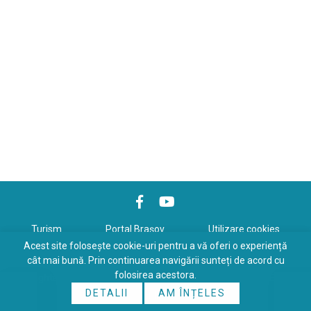
Turism
Portal Braşov
Utilizare cookies
Acest site folosește cookie-uri pentru a vă oferi o experiență
Politică de confidenţialitate
cât mai bună. Prin continuarea navigării sunteți de acord cu
folosirea acestora.
Copyrights © 2026 All Rights Reserved. Powered by
WDS
&
Expert-
DETALII
AM ÎNȚELES
Online