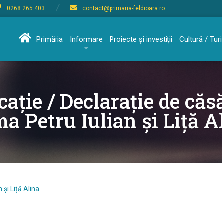
0268 265 403
contact@primaria-feldioara.ro
Primăria
Informare
Proiecte şi investiţii
Cultură / Tu
cație / Declarație de căsă
a Petru Iulian și Liță A
 și Liță Alina