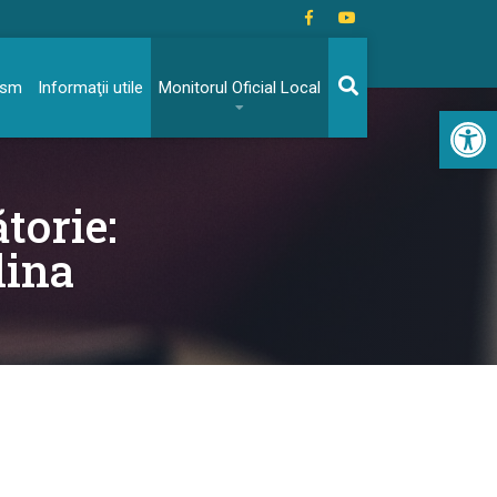
rism
Informaţii utile
Monitorul Oficial Local
Acc
torie:
lina