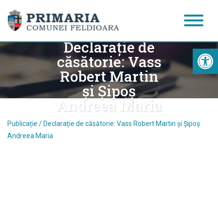
Publicație /
Declarație de
Acc
căsătorie: Vass
Robert Martin
și Șipoș
Andreea Maria
Publicație / Declarație de căsătorie: Vass Robert Martin și Șipoș
Andreea Maria