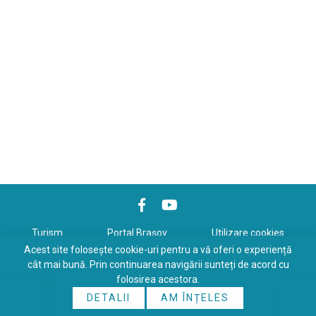
Turism
Portal Braşov
Utilizare cookies
Acest site folosește cookie-uri pentru a vă oferi o experiență
Politică de confidenţialitate
cât mai bună. Prin continuarea navigării sunteți de acord cu
folosirea acestora.
Copyrights © 2026 All Rights Reserved. Powered by
WDS
&
Expert-
DETALII
AM ÎNȚELES
Online