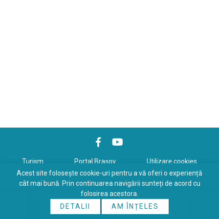
Turism
Portal Braşov
Utilizare cookies
Acest site folosește cookie-uri pentru a vă oferi o experiență
Politică de confidenţialitate
cât mai bună. Prin continuarea navigării sunteți de acord cu
folosirea acestora.
Copyrights © 2026 All Rights Reserved. Powered by
WDS
&
Expert-
DETALII
AM ÎNȚELES
Online