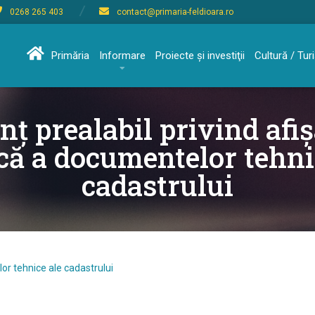
0268 265 403
contact@primaria-feldioara.ro
Primăria
Informare
Proiecte şi investiţii
Cultură / Tu
ț prealabil privind afi
că a documentelor tehni
cadastrului
or tehnice ale cadastrului