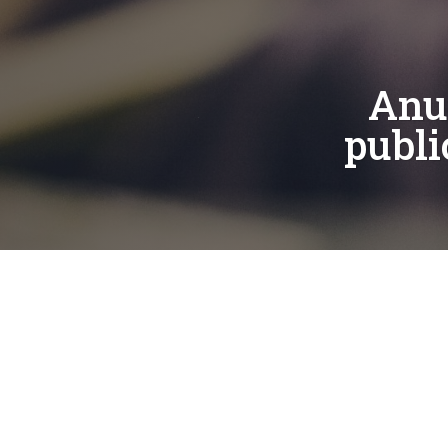
Anun
publi