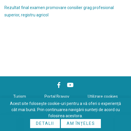
Rezultat final examen promovare consilier grag profesional
superior, registru agricol
Turism
Portal Braşov
Utilizare cookies
Acest site folosește cookie-uri pentru a vă oferi o experiență
Politică de confidenţialitate
cât mai bună. Prin continuarea navigării sunteți de acord cu
folosirea acestora.
Copyrights © 2026 All Rights Reserved. Powered by
WDS
&
Expert-
DETALII
AM ÎNȚELES
Online