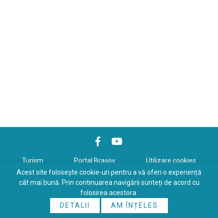
Turism
Portal Braşov
Utilizare cookies
Acest site folosește cookie-uri pentru a vă oferi o experiență
Politică de confidenţialitate
cât mai bună. Prin continuarea navigării sunteți de acord cu
folosirea acestora.
Copyrights © 2026 All Rights Reserved. Powered by
WDS
&
Expert-
DETALII
AM ÎNȚELES
Online