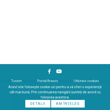
Turism
Portal Braşov
Utilizare cookies
Acest site folosește cookie-uri pentru a vă oferi o experiență
Politică de confidenţialitate
cât mai bună. Prin continuarea navigării sunteți de acord cu
folosirea acestora.
Copyrights © 2026 All Rights Reserved. Powered by
WDS
&
Expert-
DETALII
AM ÎNȚELES
Online