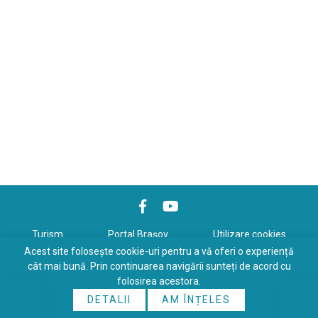
Turism
Portal Braşov
Utilizare cookies
Acest site folosește cookie-uri pentru a vă oferi o experiență
Politică de confidenţialitate
cât mai bună. Prin continuarea navigării sunteți de acord cu
folosirea acestora.
Copyrights © 2026 All Rights Reserved. Powered by
WDS
&
Expert-
DETALII
AM ÎNȚELES
Online