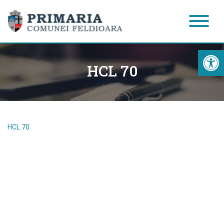
Acc
HCL 70
HCL 70