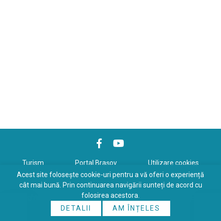
Turism
Portal Braşov
Utilizare cookies
Acest site folosește cookie-uri pentru a vă oferi o experiență
Politică de confidenţialitate
cât mai bună. Prin continuarea navigării sunteți de acord cu
folosirea acestora.
Copyrights © 2026 All Rights Reserved. Powered by
WDS
&
Expert-
DETALII
AM ÎNȚELES
Online